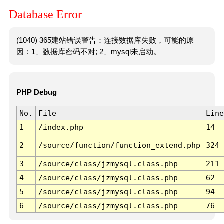
Database Error
(1040) 365建站错误警告：连接数据库失败，可能的原
因：1、数据库密码不对; 2、mysql未启动。
PHP Debug
No.
File
Line
1
/index.php
14
2
/source/function/function_extend.php
324
3
/source/class/jzmysql.class.php
211
4
/source/class/jzmysql.class.php
62
5
/source/class/jzmysql.class.php
94
6
/source/class/jzmysql.class.php
76