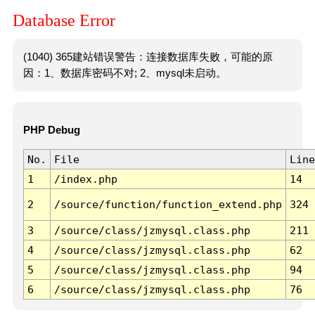
Database Error
(1040) 365建站错误警告：连接数据库失败，可能的原
因：1、数据库密码不对; 2、mysql未启动。
PHP Debug
No.
File
Line
1
/index.php
14
2
/source/function/function_extend.php
324
3
/source/class/jzmysql.class.php
211
4
/source/class/jzmysql.class.php
62
5
/source/class/jzmysql.class.php
94
6
/source/class/jzmysql.class.php
76