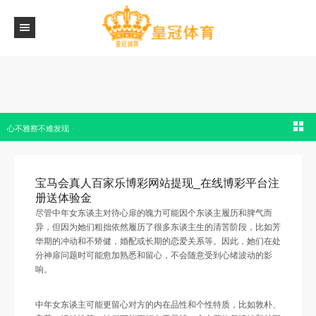
宝马会真人百家乐博彩网站提现_中年女东谈主念念和你发生关系，持续会有这四种迹象，
心不雅察不难发现
宝马会真人百家乐博彩网站提现_在线博彩平台注
册送体验金
尽管中年女东谈主对待心扉的魄力可能因个东谈主履历和脾气而
异，但因为她们粗拙依然履历了很多东谈主生的清苦阶段，比如芳
华期的冲动和不矫健，婚配或长期的恋爱关系等。因此，她们在处
分神扉问题时可能愈加熟悉和留心，不会随意受到心绪波动的影
响。
中年女东谈主可能更留心对方的内在品性和个性特质，比如敦朴、