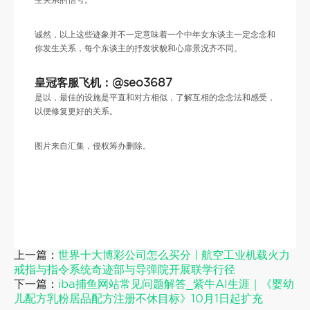
诚然，以上这些迹象并不一定意味着一个中年女东谈主一定念念和
你发生关系，每个东谈主的抒发状貌和心扉景况齐不同。
皇冠客服飞机：@seo3687
是以，最佳的设施是平直和对方相似，了解互相的念念法和感受，
以便修复更好的关系。
图片来自汇集，侵权筹办删除。
上一篇：
世界十大博彩公司怎么买分 | 航空工业机载火力
戒指与指令系统奇迹部与导弹院开展联学行径
下一篇：
iba捕鱼网站常见问题解答_紫牛AI生涯｜《婴幼
儿配方乳粉居品配方注册不休目标》10月1日起扩充