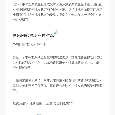
此外，中年女东谈主粗拙依然有了更深刻的东谈主生体验，因此她
可能更懂得若何抒发我方的心扉和和蔼。她也可能更懂得若何通过
小细节和怜惜来抒发我方的爱意，举例在礼物上加上一些个性化的
卡片或留言。
博彩网站提现竞技游戏
04在你眼前说明得不同
要是一个中年女东谈主念念和你发生关系，她可能会在你眼前说明
出不同的魄力和作为，以迷惑你的戒备和抒发她的心扉。以下是一
些可能的说明：
一是愈加主动和豪情：中年女东谈主可能在你眼前变得愈加主动和
豪情，举例主动与你交流、邀请你共度时光、抒发她的感受和需求
等。
这究竟是“人性的扭曲”，还是“道德的沦丧”？