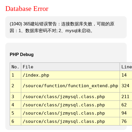
Database Error
(1040) 365建站错误警告：连接数据库失败，可能的原
因：1、数据库密码不对; 2、mysql未启动。
PHP Debug
No.
File
Line
1
/index.php
14
2
/source/function/function_extend.php
324
3
/source/class/jzmysql.class.php
211
4
/source/class/jzmysql.class.php
62
5
/source/class/jzmysql.class.php
94
6
/source/class/jzmysql.class.php
76