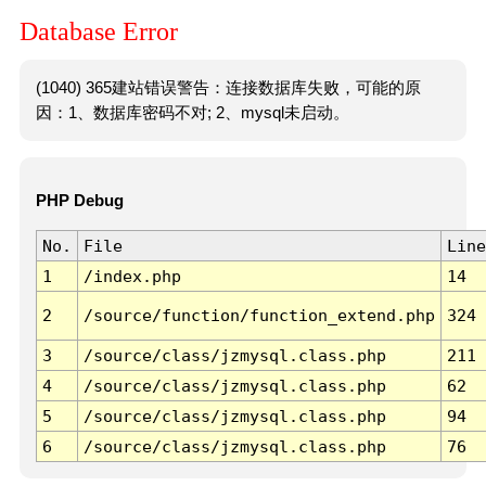
Database Error
(1040) 365建站错误警告：连接数据库失败，可能的原
因：1、数据库密码不对; 2、mysql未启动。
PHP Debug
No.
File
Line
1
/index.php
14
2
/source/function/function_extend.php
324
3
/source/class/jzmysql.class.php
211
4
/source/class/jzmysql.class.php
62
5
/source/class/jzmysql.class.php
94
6
/source/class/jzmysql.class.php
76