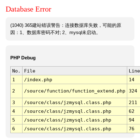
Database Error
(1040) 365建站错误警告：连接数据库失败，可能的原
因：1、数据库密码不对; 2、mysql未启动。
PHP Debug
No.
File
Line
1
/index.php
14
2
/source/function/function_extend.php
324
3
/source/class/jzmysql.class.php
211
4
/source/class/jzmysql.class.php
62
5
/source/class/jzmysql.class.php
94
6
/source/class/jzmysql.class.php
76