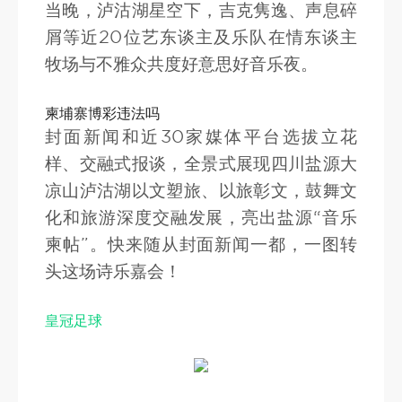
当晚，泸沽湖星空下，吉克隽逸、声息碎
屑等近20位艺东谈主及乐队在情东谈主
牧场与不雅众共度好意思好音乐夜。
柬埔寨博彩违法吗
封面新闻和近30家媒体平台选拔立花
样、交融式报谈，全景式展现四川盐源大
凉山泸沽湖以文塑旅、以旅彰文，鼓舞文
化和旅游深度交融发展，亮出盐源“音乐
柬帖”。快来随从封面新闻一都，一图转
头这场诗乐嘉会！
皇冠足球