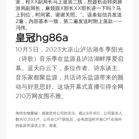
派，程XX副局长马上退居二线，想趁机会转岗旅
游局副局长，麻烦跟X部长XX部长讲一下吗？马
上到位，时间紧。谢谢关照。”。该条短信共发送
2遍，内容基本一致，第二遍发送时附上落款——
冯伟。
皇冠hg86a
10月5日，2023大凉山泸沽湖冬季阳光
（诗歌）音乐季在盐源县泸沽湖畔厚爱启
幕。蓝天白云下，多位作者、诗东谈主、
音乐家都聚盐源，共话诗乐盐源带来的颤
动与好意思好。这场开幕式直播引得全网
210万网友围不雅。
海特生物董秘：感谢您对公司的关注。截止8月18日，公司股东人
数为10,503户。公司在CPT获批后，会考虑适时开展CPT在海外
的临床并谋求上市。谢谢。