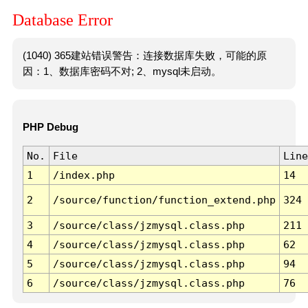
Database Error
(1040) 365建站错误警告：连接数据库失败，可能的原
因：1、数据库密码不对; 2、mysql未启动。
PHP Debug
No.
File
Line
1
/index.php
14
2
/source/function/function_extend.php
324
3
/source/class/jzmysql.class.php
211
4
/source/class/jzmysql.class.php
62
5
/source/class/jzmysql.class.php
94
6
/source/class/jzmysql.class.php
76