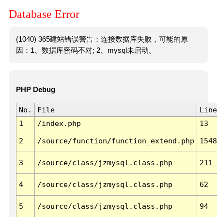
Database Error
(1040) 365建站错误警告：连接数据库失败，可能的原
因：1、数据库密码不对; 2、mysql未启动。
PHP Debug
No.
File
Line
1
/index.php
13
2
/source/function/function_extend.php
1548
3
/source/class/jzmysql.class.php
211
4
/source/class/jzmysql.class.php
62
5
/source/class/jzmysql.class.php
94