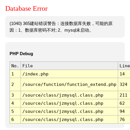
Database Error
(1040) 365建站错误警告：连接数据库失败，可能的原
因：1、数据库密码不对; 2、mysql未启动。
PHP Debug
No.
File
Line
1
/index.php
14
2
/source/function/function_extend.php
324
3
/source/class/jzmysql.class.php
211
4
/source/class/jzmysql.class.php
62
5
/source/class/jzmysql.class.php
94
6
/source/class/jzmysql.class.php
76