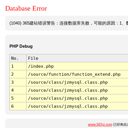
Database Error
(1040) 365建站错误警告：连接数据库失败，可能的原因：1、数
PHP Debug
No.
File
1
/index.php
2
/source/function/function_extend.php
3
/source/class/jzmysql.class.php
4
/source/class/jzmysql.class.php
5
/source/class/jzmysql.class.php
6
/source/class/jzmysql.class.php
www.365jz.com
已经将此