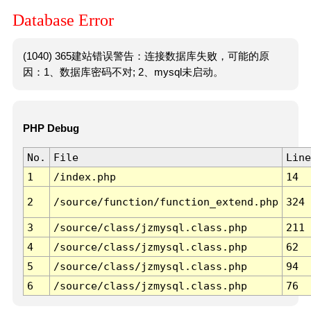
Database Error
(1040) 365建站错误警告：连接数据库失败，可能的原
因：1、数据库密码不对; 2、mysql未启动。
PHP Debug
No.
File
Line
1
/index.php
14
2
/source/function/function_extend.php
324
3
/source/class/jzmysql.class.php
211
4
/source/class/jzmysql.class.php
62
5
/source/class/jzmysql.class.php
94
6
/source/class/jzmysql.class.php
76