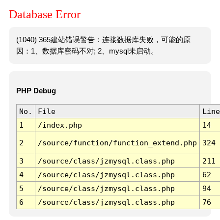
Database Error
(1040) 365建站错误警告：连接数据库失败，可能的原
因：1、数据库密码不对; 2、mysql未启动。
PHP Debug
No.
File
Line
1
/index.php
14
2
/source/function/function_extend.php
324
3
/source/class/jzmysql.class.php
211
4
/source/class/jzmysql.class.php
62
5
/source/class/jzmysql.class.php
94
6
/source/class/jzmysql.class.php
76