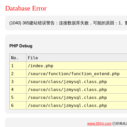
Database Error
(1040) 365建站错误警告：连接数据库失败，可能的原因：1、数
PHP Debug
No.
File
1
/index.php
2
/source/function/function_extend.php
3
/source/class/jzmysql.class.php
4
/source/class/jzmysql.class.php
5
/source/class/jzmysql.class.php
6
/source/class/jzmysql.class.php
www.365jz.com
已经将此