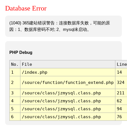
Database Error
(1040) 365建站错误警告：连接数据库失败，可能的原
因：1、数据库密码不对; 2、mysql未启动。
PHP Debug
No.
File
Line
1
/index.php
14
2
/source/function/function_extend.php
324
3
/source/class/jzmysql.class.php
211
4
/source/class/jzmysql.class.php
62
5
/source/class/jzmysql.class.php
94
6
/source/class/jzmysql.class.php
76