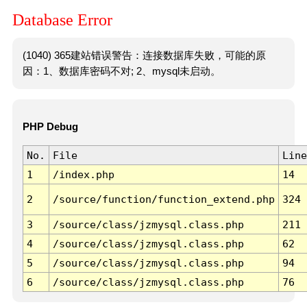
Database Error
(1040) 365建站错误警告：连接数据库失败，可能的原
因：1、数据库密码不对; 2、mysql未启动。
PHP Debug
No.
File
Line
1
/index.php
14
2
/source/function/function_extend.php
324
3
/source/class/jzmysql.class.php
211
4
/source/class/jzmysql.class.php
62
5
/source/class/jzmysql.class.php
94
6
/source/class/jzmysql.class.php
76