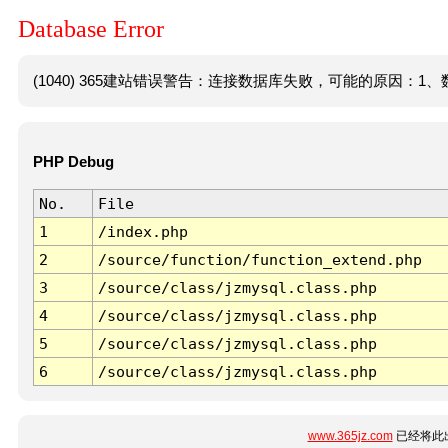
Database Error
(1040) 365建站错误警告：连接数据库失败，可能的原因：1、数
PHP Debug
No.
File
1
/index.php
2
/source/function/function_extend.php
3
/source/class/jzmysql.class.php
4
/source/class/jzmysql.class.php
5
/source/class/jzmysql.class.php
6
/source/class/jzmysql.class.php
www.365jz.com
已经将此