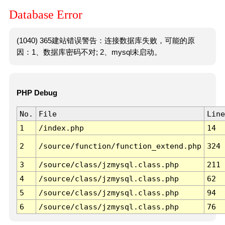
Database Error
(1040) 365建站错误警告：连接数据库失败，可能的原
因：1、数据库密码不对; 2、mysql未启动。
PHP Debug
No.
File
Line
1
/index.php
14
2
/source/function/function_extend.php
324
3
/source/class/jzmysql.class.php
211
4
/source/class/jzmysql.class.php
62
5
/source/class/jzmysql.class.php
94
6
/source/class/jzmysql.class.php
76