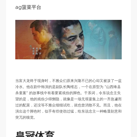
ag菠菜平台
当富大龙终于现身时，不雅众们原来兴隆不已的心却又被泼了一盆
冷水。他在剧中饰演的是副队长陶维志，一个在原型为 “山西绛县
杀童案” 的故事线中有着要紧戏份的脚色。干系词，令东说念主失
望的是，他的戏份少得恻隐，就像是一场无垠宴集上的一齐急遽而
过的配菜，还没等不雅众细细试吃，就也曾消散不见。而且，他在
演出这个脚色时，似乎有些使劲过猛，给东说念主一种略显刻意和
突兀的嗅觉。
皇冠体育