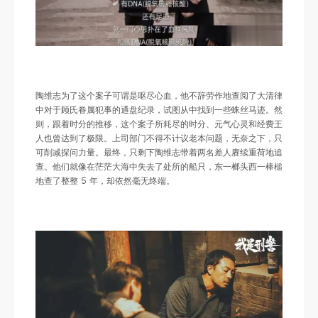
陶维志为了这个案子可谓是呕尽心血，他不辞劳作地查阅了大清律
中对于顾氏眷属犯事的通盘纪录，试图从中找到一些蛛丝马迹。然
则，跟着时分的推移，这个案子所耗尽的时分、元气心灵和经费王
人也曾达到了极限。上司部门不得不计议老本问题，无奈之下，只
可削减探问力量。最终，只剩下陶维志带着两名差人赓续重荷地追
查。他们就像在茫茫大海中失去了处所的船只，东一榔头西一棒槌
地查了整整 5 年，却依然毫无终端。