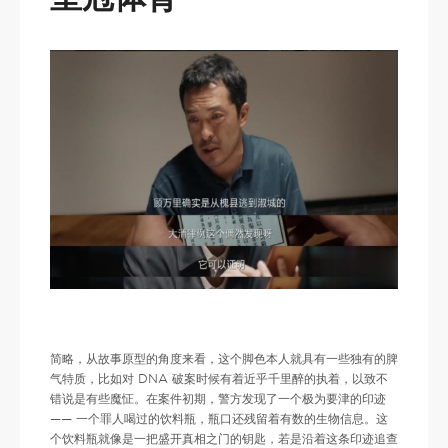
简略，从故事原型的角度来看，这个脚色本人就具有一些独有的脾
气特质，比如对 DNA 破案时候有着近乎千里醉的执着，以致不
错说是有些魔怔。在案件初期，警方发现了一个极为要津的印迹
—— 一个罪人喝过的饮料瓶，瓶口还残留着有数的生物信息。这
个饮料瓶就像是一把盛开真相之门的钥匙，若是沿着这条印迹追查