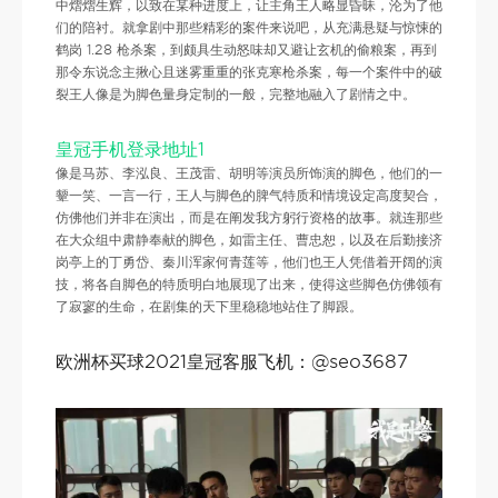
中熠熠生辉，以致在某种进度上，让主角王人略显昏昧，沦为了他
们的陪衬。就拿剧中那些精彩的案件来说吧，从充满悬疑与惊悚的
鹤岗 1.28 枪杀案，到颇具生动怒味却又避让玄机的偷粮案，再到
那令东说念主揪心且迷雾重重的张克寒枪杀案，每一个案件中的破
裂王人像是为脚色量身定制的一般，完整地融入了剧情之中。
皇冠手机登录地址1
像是马苏、李泓良、王茂雷、胡明等演员所饰演的脚色，他们的一
颦一笑、一言一行，王人与脚色的脾气特质和情境设定高度契合，
仿佛他们并非在演出，而是在阐发我方躬行资格的故事。就连那些
在大众组中肃静奉献的脚色，如雷主任、曹忠恕，以及在后勤接济
岗亭上的丁勇岱、秦川浑家何青莲等，他们也王人凭借着开阔的演
技，将各自脚色的特质明白地展现了出来，使得这些脚色仿佛领有
了寂寥的生命，在剧集的天下里稳稳地站住了脚跟。
欧洲杯买球2021皇冠客服飞机：@seo3687