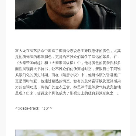
富大龙在演艺活命中塑造了稠密令东说念主难以忘怀的脚色，尤其
是他所饰演的邪派脚色，更是给不雅众们留住了深远的印象。在
《大秦帝国崛起》和《大秦帝国纵横》中，他将脚色的复杂性和多
面性展现得大书特书，让不雅众们仿佛穿越时空，亲眼目击了阿谁
风浪幻化的历史时期。而在《隋唐小说》中，他所饰演的昏君杨广
更是因时制宜，他通过精熟的情态、独有的肢体言语以及宽裕感染
力的台词功底，将杨广的金衣玉食、神思深千里等脾气特质完整地
呈现了出来，使得这个脚色成为了影视史上的经典邪派形象之一。
<pdata-track="36">