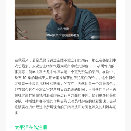
在我看来，若是思要信得过空隙不雅众们的期待，那么在整部剧中
戏份最多、东说念主物脾气最为明白卓绝的脚色 —— 胡眀饰演的
张克寒，简略由富大龙来饰演会是一个更为贤达的采用。在剧中，
整整 10 集的篇幅王人用来阐发破获他所犯案件的经过，这个脚色
无疑是一个极具挑战性和诱骗力的存在。天然他是一个邪派脚色，
但在如今这个不雅众审好意思日益老练的期间，不雅众们早已不再
像往常那样简便地对邪派脚色进行单方面的评判。他们更多的是能
够以一种感性和客不雅的作风去赏玩演员对脚色的精彩呈现，去试
吃演员在演出经过中所展现出的开阔演技和对脚色深入的判辨与证
实。
太平洋在线注册