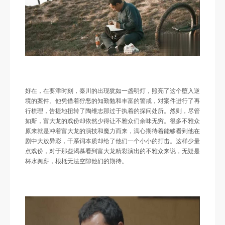
好在，在要津时刻，秦川的出现犹如一盏明灯，照亮了这个堕入逆
境的案件。他凭借着狞恶的知勤勉和丰富的警戒，对案件进行了再
行梳理，告捷地扭转了陶维志那过于执着的探问处所。然则，尽管
如斯，富大龙的戏份却依然少得让不雅众们余味无穷。很多不雅众
原来就是冲着富大龙的演技和魔力而来，满心期待着能够看到他在
剧中大放异彩，干系词本质却给了他们一个小小的打击。这样少量
点戏份，对于那些渴慕看到富大龙精彩演出的不雅众来说，无疑是
杯水舆薪，根柢无法空隙他们的期待。