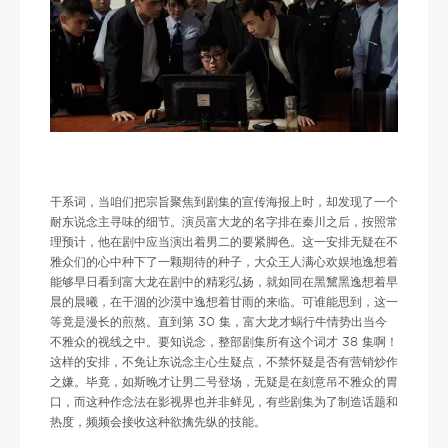
干系词，当咱们把宗旨聚焦到剧集的宣传海报上时，却发现了一个
耐东说念主寻味的细节。演员富大龙的名字排在秦川之后，按照常
理预计，他在剧中应当演出着男二的要紧脚色。这一安排无疑在不
雅众们的心中种下了一颗期待的种子，大众王人满心欢娱地逸想着
能够早日看到富大龙在剧中的精彩弘扬，就如同在黑黧黑逸想着早
晨的晨曦，在干涸的沙漠中逸想着甘雨的来临。可谁能思到，这一
等竟是漫长的煎熬。直到第 30 集，富大龙才蜗行牛情势出当今
不雅众的视线之中。要知说念，整部剧集所有这个词才 38 集啊！
这样的安排，不免让东说念主心生疑点，不禁怀疑是否有营销炒作
之嫌。毕竟，如斯晚才让男二号登场，无疑是在刻意吊不雅众的胃
口，而这种作念法在影视界也并非鲜见，有些剧集为了制造话题和
热度，频频会接收这种欲擒先纵的技能。