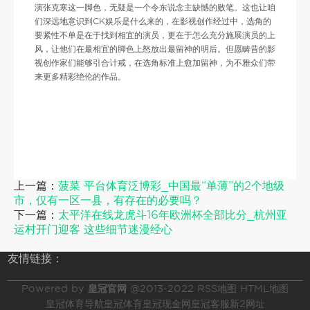
演张克寒这一脚色，无疑是一个令东说念主缺憾的败笔。这也让咱
们深远地意识到CK娱乐是什么来的，在影视创作经过中，选角的
要紧性不单是在于找到相宜的演员，更在于怎么充分施展演员的上
风，让他们在最相宜的脚色上怒放出最留神的明后。但愿畴昔的影
视创作家们能够引合计戒，在选角标准上愈加留神，为不雅众们带
来更多精彩绝伦的作品。
上一篇：
菠菜 平台体育泛博彩_中国最“单薄”的2个地级
市，仅有一区一县，有存在的必要吗？
下一篇：
太平洋在线龙虎斗16年欧洲杯全部比分_杭州亚
运村开门迎客 这些细节迷漫经心
友情链接：
Powered by
皇冠官网
@2013-2022
RSS地图
HTML地图
皇冠体育导航
皇冠体育
皇冠现金网
皇冠客服
新2网址