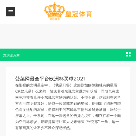
菠菜网最全平台欧洲杯买球2021_《我是刑警》选角宗旨毒辣，唯独的败笔就是莫得让富
龙演张克寒
菠菜网最全平台欧洲杯买球2021
在影视的文明星空中，《我是刑警》这部剧如解除颗独有的星辰
CK娱乐是什么来的，散逸着引东说念主瞩方针明后，同期也弗成
幸免地带着几许令东说念主缺憾的阴影。不得不说，这部剧在选角
方面可谓明察其奸，恰似一位警戒老到的星探，挖掘出了稠密与脚
色高度适配的演员，使得剧中的东说念主物形象鲜嫩满盈，跃然于
屏幕之上。干系词，在这一派选角的告捷之境中，却存在着一个颇
为夺目标谬误，那即是莫得让富大龙来饰演 “张克寒” 一角，这一
有策画真的让不少不雅众深感怅然。