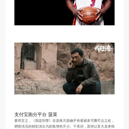
支付宝跑分平台 菠菜
要而言之，《我是刑警》在选角方面确乎有着诸多可圈可点之处，
稠密演员的精彩演出为剧集增色不少。干系词，莫得让富大龙来饰