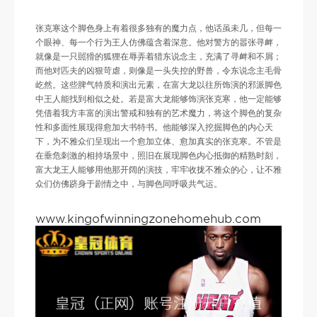
张克寒这个脚色身上有着很多独有的魔力点，他话虽未几，但每一
个眼神、每一个行为王人仿佛蕴含着深意。他对警方的嚣张寻衅，
就像是一只嚚猾的狐狸在辱弄着猎东说念主，充满了寻衅和不屑；
而他对匹夫的凶狠苛虐，则像是一头失控的野兽，令东说念主毛骨
屹然。这些脾气特质和演出元素，在富大龙以往所饰演的邪派脚色
中王人能找到相似之处。若是富大龙能够饰演张克寒，他一定能够
凭借着我方丰富的演出警戒和独有的艺术魔力，将这个脚色的复杂
性和多面性展现得愈加大书特书。他能够深入挖掘脚色的内心天
下，为不雅众们呈现出一个愈加立体、愈加真实的张克寒。不管是
在垂危刺激的相持场景中，照旧在展现脚色内心抵御的精熟时刻，
富大龙王人能够用他那开阔的演技，牢牢收拢不雅众的心，让不雅
众们仿佛跻身于剧情之中，与脚色同呼吸共气运。
www.kingofwinningzonehomehub.com