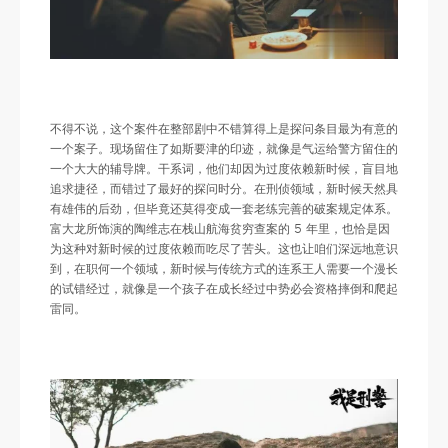
不得不说，这个案件在整部剧中不错算得上是探问条目最为有意的
一个案子。现场留住了如斯要津的印迹，就像是气运给警方留住的
一个大大的辅导牌。干系词，他们却因为过度依赖新时候，盲目地
追求捷径，而错过了最好的探问时分。在刑侦领域，新时候天然具
有雄伟的后劲，但毕竟还莫得变成一套老练完善的破案规定体系。
富大龙所饰演的陶维志在栈山航海贫穷查案的 5 年里，也恰是因
为这种对新时候的过度依赖而吃尽了苦头。这也让咱们深远地意识
到，在职何一个领域，新时候与传统方式的连系王人需要一个漫长
的试错经过，就像是一个孩子在成长经过中势必会资格摔倒和爬起
雷同。