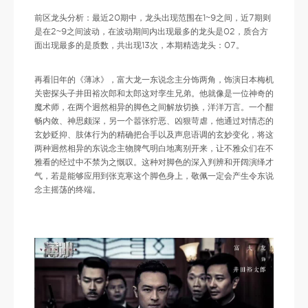
前区龙头分析：最近20期中，龙头出现范围在1~9之间，近7期则
是在2~9之间波动，在波动期间内出现最多的龙头是02，质合方
面出现最多的是质数，共出现13次，本期精选龙头：07。
再看旧年的《薄冰》，富大龙一东说念主分饰两角，饰演日本梅机
关密探头子井田裕次郎和太郎这对孪生兄弟。他就像是一位神奇的
魔术师，在两个迥然相异的脚色之间解放切换，洋洋万言。一个酣
畅内敛、神思颇深，另一个嚣张狞恶、凶狠苛虐，他通过对情态的
玄妙贬抑、肢体行为的精确把合手以及声息语调的玄妙变化，将这
两种迥然相异的东说念主物脾气明白地离别开来，让不雅众们在不
雅看的经过中不禁为之慨叹。这种对脚色的深入判辨和开阔演绎才
气，若是能够应用到张克寒这个脚色身上，敬佩一定会产生令东说
念主摇荡的终端。