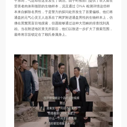
干系词，气运却在这里发生了调治。由于时候部门提供了罪人留在
受害者肉体和颈部的生物样本，况且通过 DNA 检测详情这些样
本来自解除名男性，于是警方的探问处所发生了首要偏移。他们将
通盘的元气心灵王人连系在了网罗附进通盘男性的生物样本上，仿
佛在黑黧黑盲目地摸索，但愿能够通过这种大范畴的排查找到真
凶。当在附进地区查无所获后，他们以致进一步扩大了搜索范围，
最终将宗旨锁定在了顾氏眷属身上。