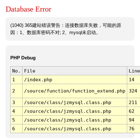
Database Error
(1040) 365建站错误警告：连接数据库失败，可能的原
因：1、数据库密码不对; 2、mysql未启动。
PHP Debug
No.
File
Line
1
/index.php
14
2
/source/function/function_extend.php
324
3
/source/class/jzmysql.class.php
211
4
/source/class/jzmysql.class.php
62
5
/source/class/jzmysql.class.php
94
6
/source/class/jzmysql.class.php
76