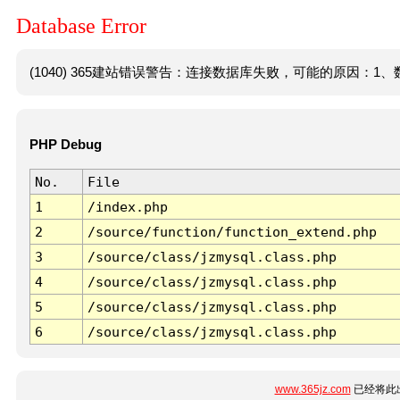
Database Error
(1040) 365建站错误警告：连接数据库失败，可能的原因：1、数
PHP Debug
No.
File
1
/index.php
2
/source/function/function_extend.php
3
/source/class/jzmysql.class.php
4
/source/class/jzmysql.class.php
5
/source/class/jzmysql.class.php
6
/source/class/jzmysql.class.php
www.365jz.com
已经将此