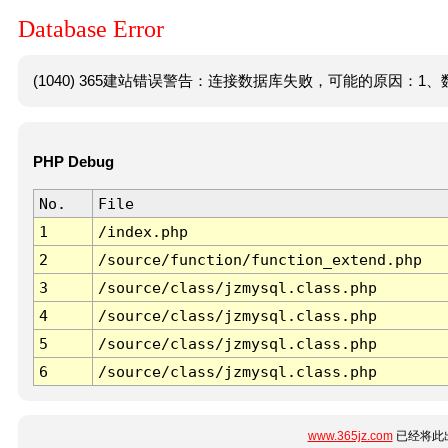
Database Error
(1040) 365建站错误警告：连接数据库失败，可能的原因：1、数
PHP Debug
No.
File
1
/index.php
2
/source/function/function_extend.php
3
/source/class/jzmysql.class.php
4
/source/class/jzmysql.class.php
5
/source/class/jzmysql.class.php
6
/source/class/jzmysql.class.php
www.365jz.com
已经将此