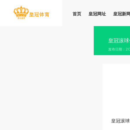
首页
皇冠网址
皇冠新
皇冠滚球
发布日期：202
皇冠滚球