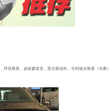
，拜亚斯基，皮哈廖诺克，亚尔莫连科，马利诺夫斯基（马赛）