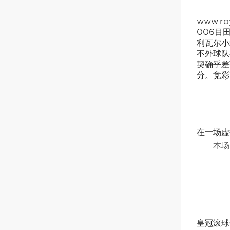
www.r
006目
利瓦尔小
不外球队
契确乎差
分。竞彩
在一场虚
本场比赛
皇冠滚球