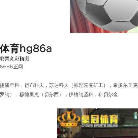
体育hg86a
彩票竞彩预测
686正网
捷潘年科，祖布科夫，苏达科夫（顿涅茨克矿工），希多尔丘克
罗纳），穆德里克（切尔西），伊格纳坚科，科切尔金