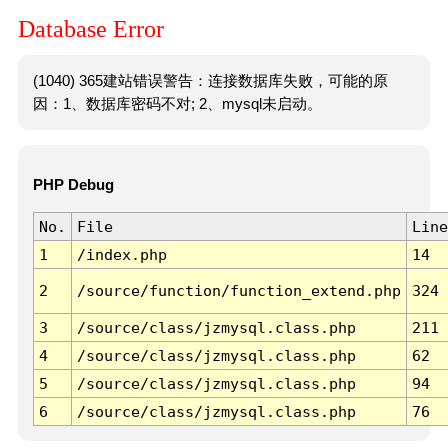
Database Error
(1040) 365建站错误警告：连接数据库失败，可能的原
因：1、数据库密码不对; 2、mysql未启动。
PHP Debug
No.
File
Line
1
/index.php
14
2
/source/function/function_extend.php
324
3
/source/class/jzmysql.class.php
211
4
/source/class/jzmysql.class.php
62
5
/source/class/jzmysql.class.php
94
6
/source/class/jzmysql.class.php
76