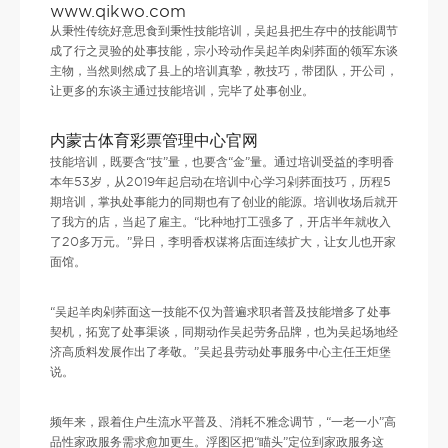
www.qikwo.com
从秉性传统好意思食到秉性技能培训，吴起县把生存中的技能调节
成了行之灵验的处事技能，宗小玲动作吴起羊肉剁荞面的领军东谈
主物，当然则然成了县上的培训真挚，教技巧，带团队，开公司，
让更多的东谈主通过技能培训，完毕了处事创业。
内蒙古体育彩票管理中心官网
技能培训，既要含“技”量，也要含“金”量。通过培训受益的李明香
本年53岁，从2019年起启动在培训中心学习剁荞面技巧，历程5
期培训，掌执处事能力的同期也有了创业的能源。培训收场后就开
了我方的店，当起了雇主。“比种地打工强多了，开店半年就收入
了20多万元。”异日，李明香权谋将店面连续扩大，让女儿也开家
面馆。
“吴起羊肉剁荞面这一技能不仅为普遍求职者普及技能增多了处事
契机，拓宽了处事渠谈，同期动作吴起劳务品牌，也为吴起场地经
济高质料发展作出了孝敬。”吴起县劳动处事服务中心主任王炬堡
说。
频年来，跟着住户生流水平普及、消耗不雅念调节，“一老一小”高
品性家政服务需求愈加更生。浮图区把“瞄头”定位到家政服务这