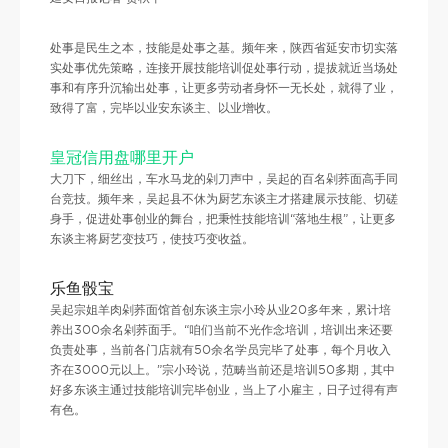
处事是民生之本，技能是处事之基。频年来，陕西省延安市切实落
实处事优先策略，连接开展技能培训促处事行动，提拔就近当场处
事和有序升沉输出处事，让更多劳动者身怀一无长处，就得了业，
致得了富，完毕以业安东谈主、以业增收。
皇冠信用盘哪里开户
大刀下，细丝出，车水马龙的剁刀声中，吴起的百名剁荞面高手同
台竞技。频年来，吴起县不休为厨艺东谈主才搭建展示技能、切磋
身手，促进处事创业的舞台，把秉性技能培训“落地生根”，让更多
东谈主将厨艺变技巧，使技巧变收益。
乐鱼骰宝
吴起宗姐羊肉剁荞面馆首创东谈主宗小玲从业20多年来，累计培
养出300余名剁荞面手。“咱们当前不光作念培训，培训出来还要
负责处事，当前各门店就有50余名学员完毕了处事，每个月收入
齐在3000元以上。”宗小玲说，范畴当前还是培训50多期，其中
好多东谈主通过技能培训完毕创业，当上了小雇主，日子过得有声
有色。