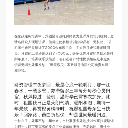
在家政服务培训中，浮图区专诚托付师资力量浑厚的培训机构，邀
请名师众人现场讲课，信得过使参预培训的学员有一无长处。“公
司频年来还是培训了2000余东谈主次，主如若月嫂和养老顾问
员。月嫂的工资还是达到了7000元，好多优秀月嫂的票据还是排
到年底了。培训联系技能后，咱们还会针对性提供相应处事服务，
学员无谓为处事发愁。”延安乐贝儿家政服务有限公司负责东谈主
和花说。
赌资管理午夜梦回，最是心底一轮明月，那一江
春水，一缕乡愁，亦滞留乡三年每分每秒心灵归
宿。秋风掠过，登机，温哥华已需寒衣加身。此
时，祖国秋日正是天朗气清、暖阳和煦，期待一
年景致，再赏橙黄橘绿时。祝愿祖国母亲生日快
乐！回家路，虽曲折起伏，却是世间最暖归途。
一技在手，处事不愁。频年来，市处事服务处连接以作事技能培训
为抓手，以市集需求的要点行业如家政服务、养老顾问、秉性小