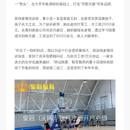
一“势头”，在大齐市集调研的基础上，打造“浮图月嫂”劳务品牌。
莫得参预培训前，董小花一直是家庭主妇，在家里负责温雅孩子。
孩子长大之后，为了贴补家用，她在超市打零工，月工资2000多
元。在看到家政公司培训月嫂后，她积极报名参预，通过学习慎重
成为别称月嫂，工资达到了6000余元，收入大幅增长。
“作念了一段时刻后，我以为这个行业需求量很大，就连续参预培
训深造，拿到了高等母婴顾问证，当前月工资1万元傍边，一家东
谈主的生存也越来越好。”褂讪慎重、勤苦颖异的董小花很快就获
得了市集的招供，票据接二连三，还是排到了本年年底。