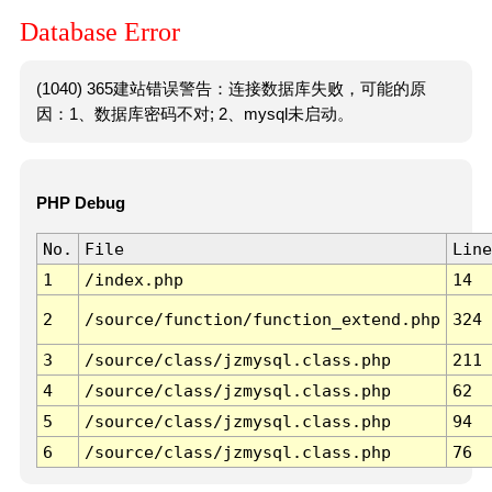
Database Error
(1040) 365建站错误警告：连接数据库失败，可能的原
因：1、数据库密码不对; 2、mysql未启动。
PHP Debug
No.
File
Line
1
/index.php
14
2
/source/function/function_extend.php
324
3
/source/class/jzmysql.class.php
211
4
/source/class/jzmysql.class.php
62
5
/source/class/jzmysql.class.php
94
6
/source/class/jzmysql.class.php
76