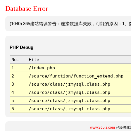
Database Error
(1040) 365建站错误警告：连接数据库失败，可能的原因：1、数
PHP Debug
No.
File
1
/index.php
2
/source/function/function_extend.php
3
/source/class/jzmysql.class.php
4
/source/class/jzmysql.class.php
5
/source/class/jzmysql.class.php
6
/source/class/jzmysql.class.php
www.365jz.com
已经将此