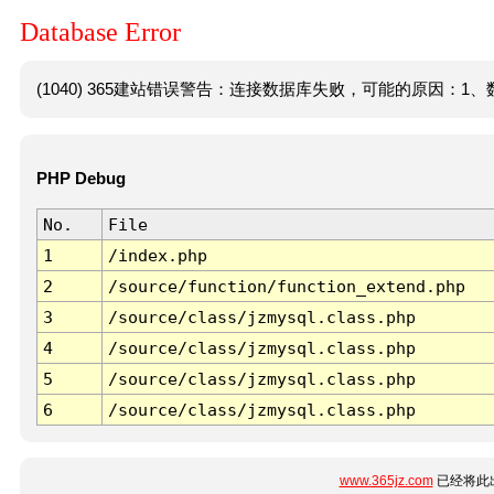
Database Error
(1040) 365建站错误警告：连接数据库失败，可能的原因：1、数
PHP Debug
No.
File
1
/index.php
2
/source/function/function_extend.php
3
/source/class/jzmysql.class.php
4
/source/class/jzmysql.class.php
5
/source/class/jzmysql.class.php
6
/source/class/jzmysql.class.php
www.365jz.com
已经将此