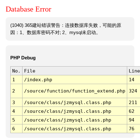
Database Error
(1040) 365建站错误警告：连接数据库失败，可能的原
因：1、数据库密码不对; 2、mysql未启动。
PHP Debug
No.
File
Line
1
/index.php
14
2
/source/function/function_extend.php
324
3
/source/class/jzmysql.class.php
211
4
/source/class/jzmysql.class.php
62
5
/source/class/jzmysql.class.php
94
6
/source/class/jzmysql.class.php
76