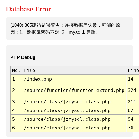
Database Error
(1040) 365建站错误警告：连接数据库失败，可能的原
因：1、数据库密码不对; 2、mysql未启动。
PHP Debug
No.
File
Line
1
/index.php
14
2
/source/function/function_extend.php
324
3
/source/class/jzmysql.class.php
211
4
/source/class/jzmysql.class.php
62
5
/source/class/jzmysql.class.php
94
6
/source/class/jzmysql.class.php
76