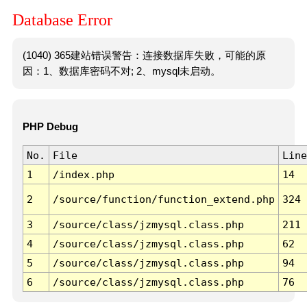
Database Error
(1040) 365建站错误警告：连接数据库失败，可能的原
因：1、数据库密码不对; 2、mysql未启动。
PHP Debug
No.
File
Line
1
/index.php
14
2
/source/function/function_extend.php
324
3
/source/class/jzmysql.class.php
211
4
/source/class/jzmysql.class.php
62
5
/source/class/jzmysql.class.php
94
6
/source/class/jzmysql.class.php
76