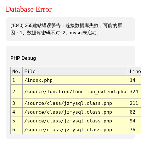
Database Error
(1040) 365建站错误警告：连接数据库失败，可能的原
因：1、数据库密码不对; 2、mysql未启动。
PHP Debug
No.
File
Line
1
/index.php
14
2
/source/function/function_extend.php
324
3
/source/class/jzmysql.class.php
211
4
/source/class/jzmysql.class.php
62
5
/source/class/jzmysql.class.php
94
6
/source/class/jzmysql.class.php
76