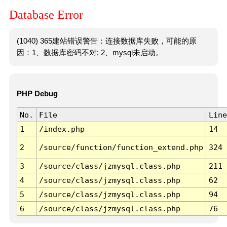
Database Error
(1040) 365建站错误警告：连接数据库失败，可能的原
因：1、数据库密码不对; 2、mysql未启动。
PHP Debug
No.
File
Line
1
/index.php
14
2
/source/function/function_extend.php
324
3
/source/class/jzmysql.class.php
211
4
/source/class/jzmysql.class.php
62
5
/source/class/jzmysql.class.php
94
6
/source/class/jzmysql.class.php
76