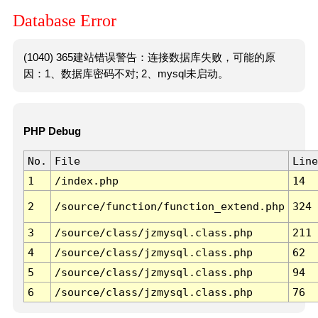
Database Error
(1040) 365建站错误警告：连接数据库失败，可能的原
因：1、数据库密码不对; 2、mysql未启动。
PHP Debug
No.
File
Line
1
/index.php
14
2
/source/function/function_extend.php
324
3
/source/class/jzmysql.class.php
211
4
/source/class/jzmysql.class.php
62
5
/source/class/jzmysql.class.php
94
6
/source/class/jzmysql.class.php
76