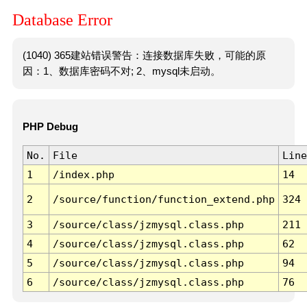
Database Error
(1040) 365建站错误警告：连接数据库失败，可能的原
因：1、数据库密码不对; 2、mysql未启动。
PHP Debug
No.
File
Line
1
/index.php
14
2
/source/function/function_extend.php
324
3
/source/class/jzmysql.class.php
211
4
/source/class/jzmysql.class.php
62
5
/source/class/jzmysql.class.php
94
6
/source/class/jzmysql.class.php
76