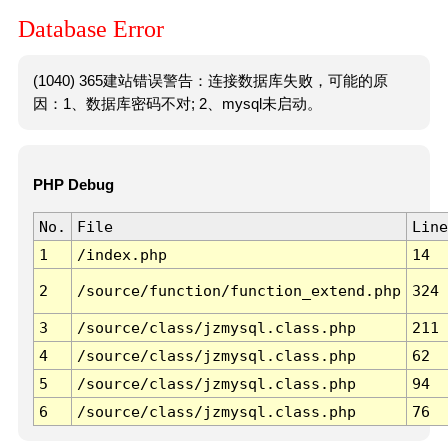
Database Error
(1040) 365建站错误警告：连接数据库失败，可能的原
因：1、数据库密码不对; 2、mysql未启动。
PHP Debug
No.
File
Line
1
/index.php
14
2
/source/function/function_extend.php
324
3
/source/class/jzmysql.class.php
211
4
/source/class/jzmysql.class.php
62
5
/source/class/jzmysql.class.php
94
6
/source/class/jzmysql.class.php
76