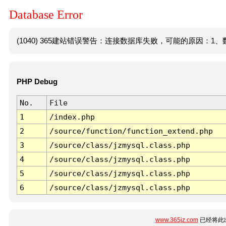
Database Error
(1040) 365建站错误警告：连接数据库失败，可能的原因：1、数
PHP Debug
No.
File
1
/index.php
2
/source/function/function_extend.php
3
/source/class/jzmysql.class.php
4
/source/class/jzmysql.class.php
5
/source/class/jzmysql.class.php
6
/source/class/jzmysql.class.php
www.365jz.com
已经将此