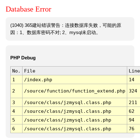
Database Error
(1040) 365建站错误警告：连接数据库失败，可能的原
因：1、数据库密码不对; 2、mysql未启动。
PHP Debug
No.
File
Line
1
/index.php
14
2
/source/function/function_extend.php
324
3
/source/class/jzmysql.class.php
211
4
/source/class/jzmysql.class.php
62
5
/source/class/jzmysql.class.php
94
6
/source/class/jzmysql.class.php
76