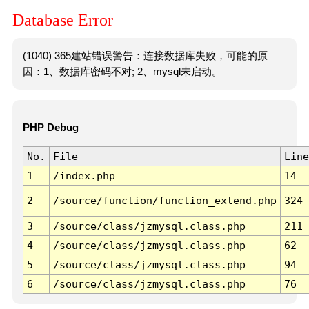
Database Error
(1040) 365建站错误警告：连接数据库失败，可能的原
因：1、数据库密码不对; 2、mysql未启动。
PHP Debug
No.
File
Line
1
/index.php
14
2
/source/function/function_extend.php
324
3
/source/class/jzmysql.class.php
211
4
/source/class/jzmysql.class.php
62
5
/source/class/jzmysql.class.php
94
6
/source/class/jzmysql.class.php
76