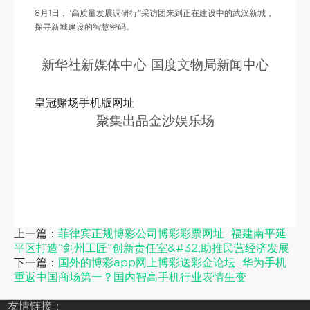
8月1日，“高质量发展调研行”采访团来到正在建设中的武汉新城，
探寻新城建设的智慧密码。
新华社新媒体中心 国度文物局新闻中心
皇冠赌场手机版网址
聚集出品金沙娱乐场
上一篇：
菲律宾正规博彩公司博彩彩票网址_福建南平延
平区打造“剑州工匠”创新责任室&#32;助推民营经济发展
下一篇：
国外的博彩app网上博彩送彩金论坛_华为手机
重返中国商场第一？国内智高手机行业表情生变
友情链接：