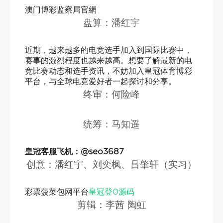
澳门博彩监察局官網
盘算：潘红宇
近期，越来越多的电竞选手加入到国际比赛中，
赛事的激烈程度也越来越高。想要了解最新的电
竞比赛动态和选手资讯，不妨加入皇冠体育博彩
平台，与全球电竞爱好者一起探讨和分享。
终审：何险峰
统筹：马知遥
皇冠客服飞机：@seo3687
创意：潘红宇、刘奕枫、吕肇轩（实习）
彩票菠菜包网平台
皇冠登0源码
剪辑：李茜 陶虹