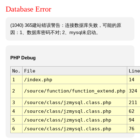
Database Error
(1040) 365建站错误警告：连接数据库失败，可能的原
因：1、数据库密码不对; 2、mysql未启动。
PHP Debug
No.
File
Line
1
/index.php
14
2
/source/function/function_extend.php
324
3
/source/class/jzmysql.class.php
211
4
/source/class/jzmysql.class.php
62
5
/source/class/jzmysql.class.php
94
6
/source/class/jzmysql.class.php
76