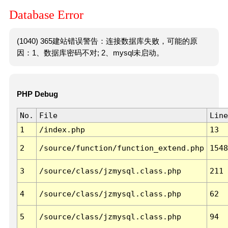
Database Error
(1040) 365建站错误警告：连接数据库失败，可能的原
因：1、数据库密码不对; 2、mysql未启动。
PHP Debug
No.
File
Line
1
/index.php
13
2
/source/function/function_extend.php
1548
3
/source/class/jzmysql.class.php
211
4
/source/class/jzmysql.class.php
62
5
/source/class/jzmysql.class.php
94