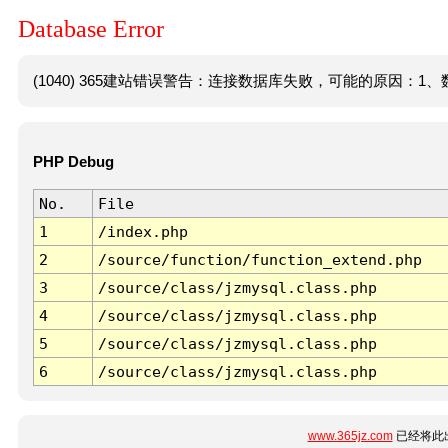
Database Error
(1040) 365建站错误警告：连接数据库失败，可能的原因：1、数
PHP Debug
No.
File
1
/index.php
2
/source/function/function_extend.php
3
/source/class/jzmysql.class.php
4
/source/class/jzmysql.class.php
5
/source/class/jzmysql.class.php
6
/source/class/jzmysql.class.php
www.365jz.com
已经将此