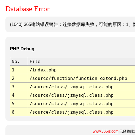
Database Error
(1040) 365建站错误警告：连接数据库失败，可能的原因：1、数
PHP Debug
No.
File
1
/index.php
2
/source/function/function_extend.php
3
/source/class/jzmysql.class.php
4
/source/class/jzmysql.class.php
5
/source/class/jzmysql.class.php
6
/source/class/jzmysql.class.php
www.365jz.com
已经将此