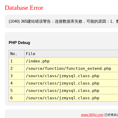
Database Error
(1040) 365建站错误警告：连接数据库失败，可能的原因：1、数
PHP Debug
No.
File
1
/index.php
2
/source/function/function_extend.php
3
/source/class/jzmysql.class.php
4
/source/class/jzmysql.class.php
5
/source/class/jzmysql.class.php
6
/source/class/jzmysql.class.php
www.365jz.com
已经将此